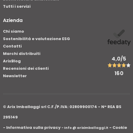
Tutti i servizi
Azienda
Chi siamo
Sostenibilità e valutazione ESG
Contatti
Marchi distribuiti
4,0
/5
ArixBlog
Recensioni dei clienti
160
Newsletter
© Arix Imballaggi srl C.F./P.IVA: 02809900174 - N° REA BS
295149
- Informativa sulla privacy
- Cookie
- Info @ ariximballaggi.it