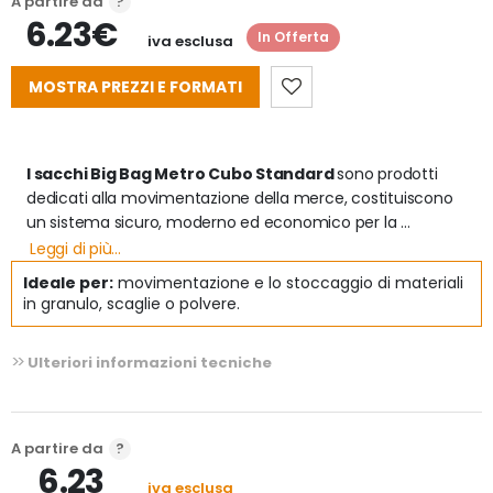
A partire da
6.23€
In Offerta
iva esclusa
MOSTRA PREZZI E FORMATI
I sacchi Big Bag Metro Cubo Standard 
sono prodotti 
dedicati alla movimentazione della merce, costituiscono 
un sistema sicuro, moderno ed economico per la 
movimentazione e lo stoccaggio di materiali in granulo, 
Leggi di più...
scaglie o polvere.

Ideale per:
movimentazione e lo stoccaggio di materiali
I big bag sono estremamente resistenti, realizzati in fibra di 
in granulo, scaglie o polvere.
polipropilene e la molteplicità delle varianti a disposizione 
consente di soddisfare tutte le esigenze. Settori: plastico, 
Ulteriori informazioni tecniche
alimentare minerario, chimico, farmaceutico e 
siderurgico.

Varianti disponibili:

A partire da
- Coperchio a Caramella + fondo chiuso

6.23
- Coperchio a Caramella+ valvola di scarico

iva esclusa