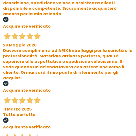
descrizione, spedizione veloce e assistenza clienti
disponibile e competente. Sicuramente acquisterò
ancora per la mia azienda.
Acquirente verificato
28 Maggio 2026
Davvero complimenti ad ARIX Imballaggi per la serietà e la
professionalità. Materiale arrivato perfetto, qualità
superiore alle aspettative e spedizione velocissima. Si
vede quando un’azienda lavora con attenzione verso il
cliente. Ormai sarà il mio punto di riferimento per gli
acquisti.
Acquirente verificato
11 Marzo 2025
Tutto perfetto
Acquirente verificato