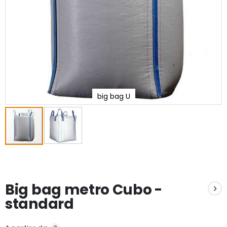
big bag U
Vai
all'inizio
della
galleria
Big bag metro Cubo -
di
immagini
standard