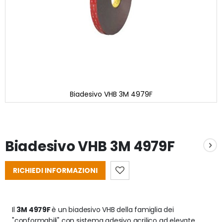
Biadesivo VHB 3M 4979F
Vai
all'inizio
della
galleria
Biadesivo VHB 3M 4979F
di
immagini
RICHIEDI INFORMAZIONI
Il 
3M 4979F 
è un biadesivo VHB della famiglia dei 
"conformabili" con sistema adesivo acrilico ad elevate 