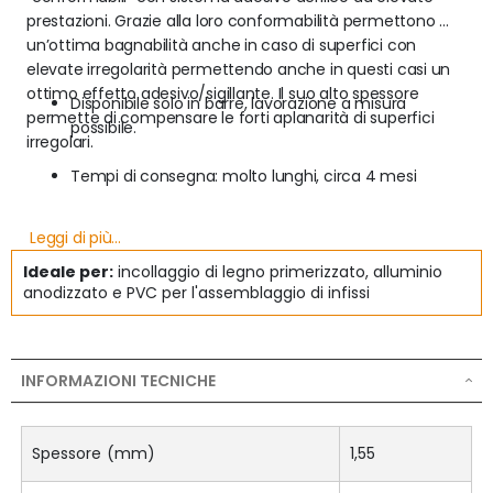
prestazioni. Grazie alla loro conformabilità permettono 
un’ottima bagnabilità anche in caso di superfici con 
elevate irregolarità permettendo anche in questi casi un 
ottimo effetto adesivo/sigillante. Il suo alto spessore 
Disponibile solo in barre, lavorazione a misura 
permette di compensare le forti aplanarità di superfici 
possibile.
irregolari.
Tempi di consegna: molto lunghi, circa 4 mesi
Leggi di più...
Ideale per:
incollaggio di legno primerizzato, alluminio
anodizzato e PVC per l'assemblaggio di infissi
INFORMAZIONI TECNICHE
Spessore (mm)
1,55