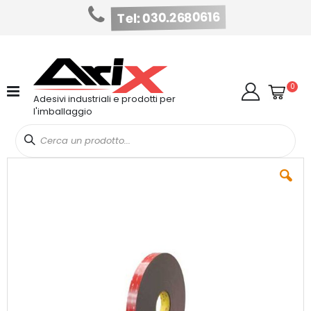
Tel: 030.2680616
Salta
al
contenuto
Cart
elem
0
Cerca
Adesivi industriali e prodotti per
l'imballaggio
Vai
alla
fine
della
galleria
di
immagini