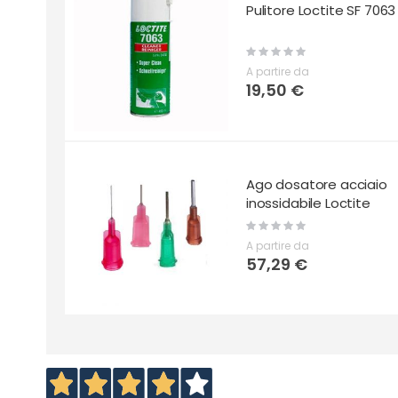
Pulitore Loctite SF 7063
Rating:
0%
A partire da
19,50 €
Ago dosatore acciaio
inossidabile Loctite
Rating:
0%
A partire da
57,29 €