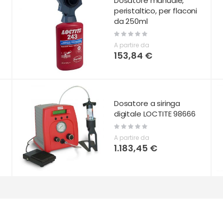
Dosatore manuale,
peristaltico, per flaconi
da 250ml
Rating:
0%
A partire da
153,84 €
Dosatore a siringa
digitale LOCTITE 98666
Rating:
0%
A partire da
1.183,45 €