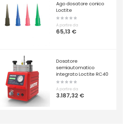
Ago dosatore conico
Loctite
Rating:
0%
A partire da
65,13 €
Dosatore
semiautomatico
integrato Loctite RC40
Rating:
0%
A partire da
3.187,32 €