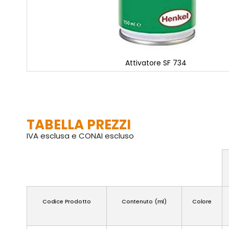
Attivatore SF 734
Vai
all'inizio
della
galleria
di
TABELLA PREZZI
immagini
IVA esclusa e CONAI escluso
Codice Prodotto
Contenuto (ml)
Colore