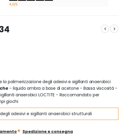
4,0
/5
734
la polimerizzazione degli adesivi e sigillanti anaerobici
iche
- liquido ambra a base di acetone - Bassa viscosità -
 sigillanti anaerobici LOCTITE - Raccomandato per
mpi giochi
gli adesivi e sigillanti anaerobici strutturali
gamento
Spedizione e consegna