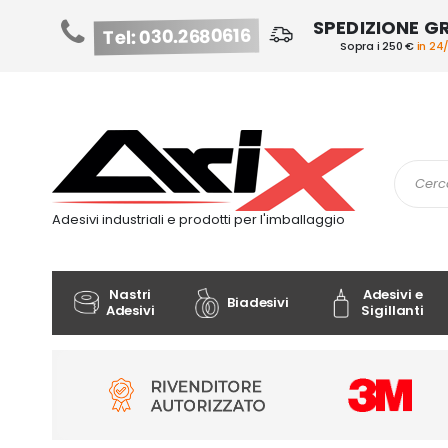
SPEDIZIONE G
Tel: 030.2680616
Sopra i 250 €
in 24
Salta
al
contenuto
Cerca
Adesivi industriali e prodotti per l'imballaggio
Nastri
Adesivi e
Biadesivi
Adesivi
Sigillanti