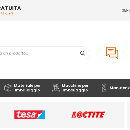
RATUITA
SERV
/48 ore*!
Cerca
Materiale per
Macchine per
Manutenzi
Imballaggio
Imballaggio