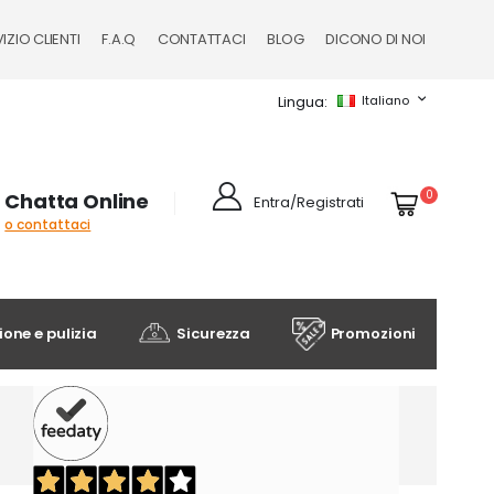
IZIO CLIENTI
F.A.Q
CONTATTACI
BLOG
DICONO DI NOI
Lingua
Italiano
Cart
elementi
0
Chatta Online
Entra/Registrati
o contattaci
one e pulizia
Sicurezza
Promozioni