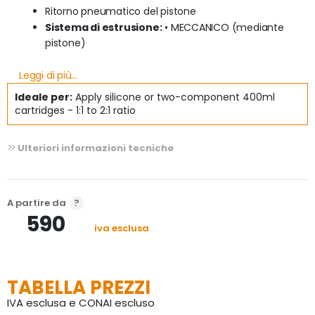
Ritorno pneumatico del pistone
Sistema di estrusione:
 • MECCANICO (mediante 
pistone)
Peso:
 3.150 g.
Leggi di più...
Ideale per:
Apply silicone or two-component 400ml
Pressione : 
0-10 bar
cartridges - 1:1 to 2:1 ratio
Massima forza:
 380 Kgf (10 bar – 145 PSI) – 3,72 kN
Ulteriori informazioni tecniche
Connessione:
 1/4 maschio gas
Livello Rumore:
 < 80 dBA
A partire da
590
iva esclusa
TABELLA PREZZI
IVA esclusa e CONAI escluso