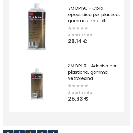
3M DP190 - Colla
epossidica per plastica,
gomma e metalli
Rating:
0%
A partire da
28,14 €
3M DP110 - Adesivo per
plastiche, gomma,
vetroresina
Rating:
0%
A partire da
25,33 €