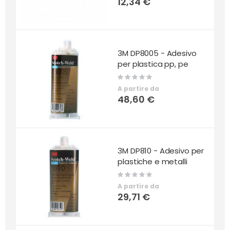
12,34 €
3M DP8005 - Adesivo
per plastica pp, pe
Rating:
0%
A partire da
48,60 €
3M DP810 - Adesivo per
plastiche e metalli
Rating:
0%
A partire da
29,71 €