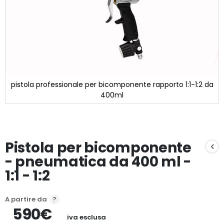
pistola professionale per bicomponente rapporto 1:1-1:2 da
400ml
Vai
all'inizio
della
galleria
Pistola per bicomponente
di
immagini
- pneumatica da 400 ml -
1:1 - 1:2
A partire da
590€
iva esclusa