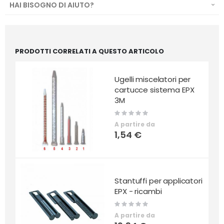
HAI BISOGNO DI AIUTO?
PRODOTTI CORRELATI A QUESTO ARTICOLO
Ugelli miscelatori per
cartucce sistema EPX
3M
Rating:
0%
A partire da
1,54 €
Stantuffi per applicatori
EPX - ricambi
Rating:
0%
A partire da