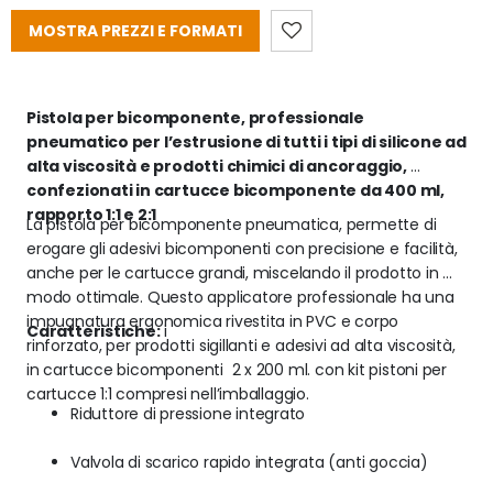
MOSTRA PREZZI E FORMATI
Pistola per bicomponente, professionale 
pneumatico per l’estrusione di tutti i tipi di silicone ad 
alta viscosità e prodotti chimici di ancoraggio, 
confezionati in cartucce bicomponente da 400 ml, 
rapporto 1:1 e 2:1
La pistola per bicomponente pneumatica, permette di 
erogare gli adesivi bicomponenti con precisione e facilità, 
anche per le cartucce grandi, miscelando il prodotto in 
modo ottimale. Questo applicatore professionale ha una 
impugnatura ergonomica rivestita in PVC e corpo 
Caratteristiche:
 i 
rinforzato, per prodotti sigillanti e adesivi ad alta viscosità, 
in cartucce bicomponenti  2 x 200 ml. con kit pistoni per 
cartucce 1:1 compresi nell’imballaggio.
Riduttore di pressione integrato
Valvola di scarico rapido integrata (anti goccia)