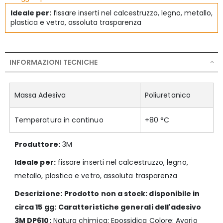
N:B: Questo prodotto necessita di applicatore 
Ideale per:
fissare inserti nel calcestruzzo, legno, metallo,
composto da: applicatore, ugelli e stantuffo.
.
plastica e vetro, assoluta trasparenza
INFORMAZIONI TECNICHE
Massa Adesiva
Poliuretanico
Temperatura in continuo
+80 °C
Produttore:
3M
Ideale per:
fissare inserti nel calcestruzzo, legno,
metallo, plastica e vetro, assoluta trasparenza
Descrizione:
Prodotto non a stock: disponibile in
circa 15 gg:
Caratteristiche generali dell'adesivo
3M DP610:
Natura chimica: Epossidica Colore: Avorio