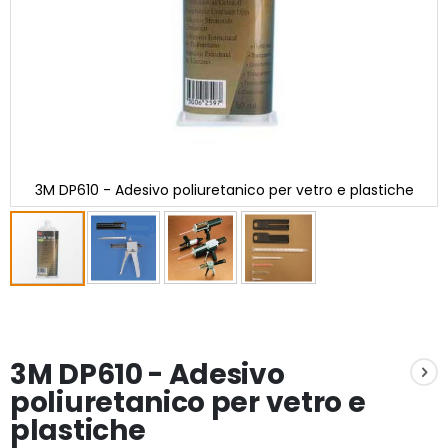
3M DP610 - Adesivo poliuretanico per vetro e plastiche
Vai
all'inizio
della
galleria
3M DP610 - Adesivo
di
immagini
poliuretanico per vetro e
plastiche