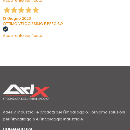
Acquirente verificato
13 Giugno 2023
OTTIMO VELOCISSIMO E PRECISO
Acquirente verificato
Adesivi industriali e prodotti per l'imballaggio. Forniamo soluzioni
per l'imballaggio e l'incollaggio industriale.
CHIAMACI ORA