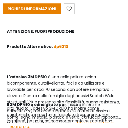
RICHIEDI INFORMAZIONI
ATTENZIONE: FUORI PRODUZIONE
Prodotto Alternativo: 
dp6310 
L'adesivo 3M DP610
 è una colla poliuretanica 
bicomponente, autolivellante, facile da utilizzare e 
lavorabile per circa 70 secondi con potere riempitivo 
elevato. Rientra nella famiglia degli adesivi Scotch Weld 
strutturali EPX e presenta alta flessibilità, buona resistenza, 
Il 3M DP 610 è consigliato per:
 fissare inserti nel 
alta fluidità. L'adesivo 3M DP610 ha inoltre come 
calcestruzzo, ma anche indicato su materiali dissimili 
caratteristica importante l'assoluta trasparenza, non 
come legno, metallo, plastica e vetro. cartuccia rapporto 
ingiallisce; ha un buon comportamento su metalli non 
1:1 - flessibile, elevata trasparenza - 
Adesivi Poliuretanici
 - 
Leggi di più...
perfettamente preparati.