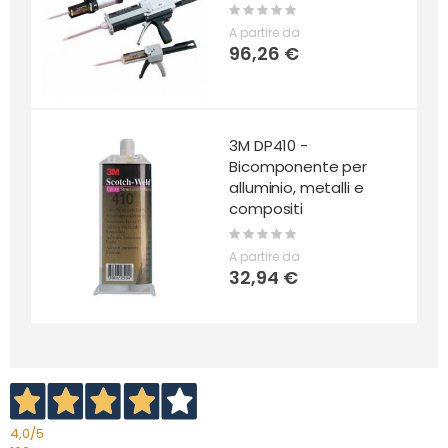
Rating:
0%
A partire da
96,26 €
3M DP410 -
Bicomponente per
alluminio, metalli e
compositi
Rating:
0%
A partire da
32,94 €
4,0
/5