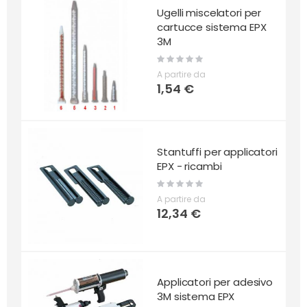
Ugelli miscelatori per
cartucce sistema EPX
3M
Rating:
0%
A partire da
1,54 €
Stantuffi per applicatori
EPX - ricambi
Rating:
0%
A partire da
12,34 €
Applicatori per adesivo
3M sistema EPX