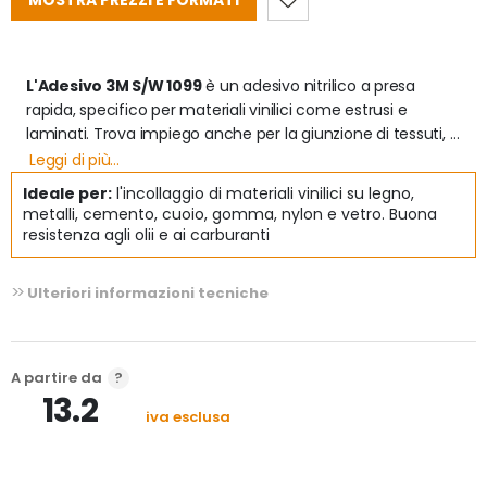
MOSTRA PREZZI E FORMATI
L'Adesivo 3M S/W 1099
 è un adesivo nitrilico a presa 
rapida, specifico per materiali vinilici come estrusi e 
laminati. Trova impiego anche per la giunzione di tessuti, 
schiume e materie plastiche flessibili.

Leggi di più...
Questo adesivo è ad essiccamento rapido con buona 
Ideale per:
l'incollaggio di materiali vinilici su legno,
resistenza alla migrazione dei plastificanti. Essicca 
metalli, cemento, cuoio, gomma, nylon e vetro. Buona
rapidamente e permette incollaggi resistenti alle 
resistenza agli olii e ai carburanti
condizioni atmosferiche, all'acqua, all'olio ed a molti 
solventi. 

Ulteriori informazioni tecniche
Applicazione:
 pennellabile, spatolabile

Adesivi ad Acqua
A partire da
13.2
iva esclusa