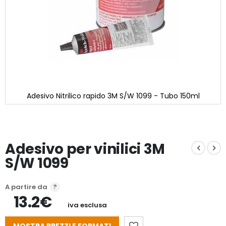
Adesivo Nitrilico rapido 3M S/W 1099 - Tubo 150ml
Vai
all'inizio
della
galleria
Adesivo per vinilici 3M
di
immagini
S/W 1099
A partire da
13.2€
iva esclusa