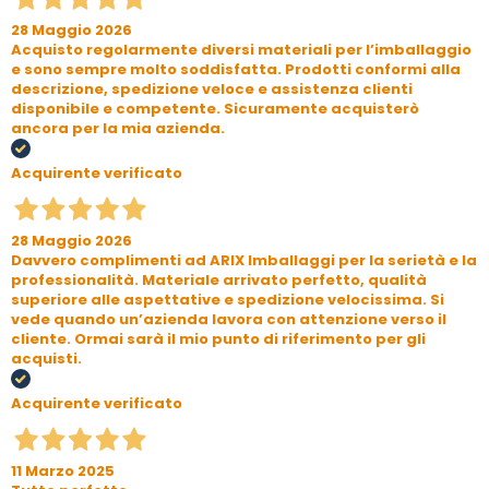
28 Maggio 2026
Acquisto regolarmente diversi materiali per l’imballaggio
e sono sempre molto soddisfatta. Prodotti conformi alla
descrizione, spedizione veloce e assistenza clienti
disponibile e competente. Sicuramente acquisterò
ancora per la mia azienda.
Acquirente verificato
28 Maggio 2026
Davvero complimenti ad ARIX Imballaggi per la serietà e la
professionalità. Materiale arrivato perfetto, qualità
superiore alle aspettative e spedizione velocissima. Si
vede quando un’azienda lavora con attenzione verso il
cliente. Ormai sarà il mio punto di riferimento per gli
acquisti.
Acquirente verificato
11 Marzo 2025