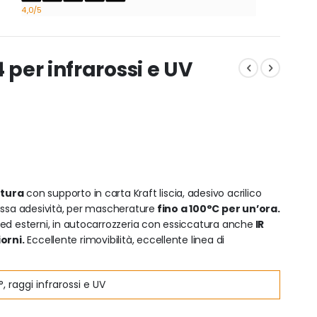
4,0
/5
 per infrarossi e UV
atura
con supporto in carta Kraft liscia, adesivo acrilico
assa adesività, per mascherature
fino a 100°C per un’ora.
ed esterni, in autocarrozzeria con essiccatura anche
IR
orni.
Eccellente rimovibilità, eccellente linea di
 raggi infrarossi e UV