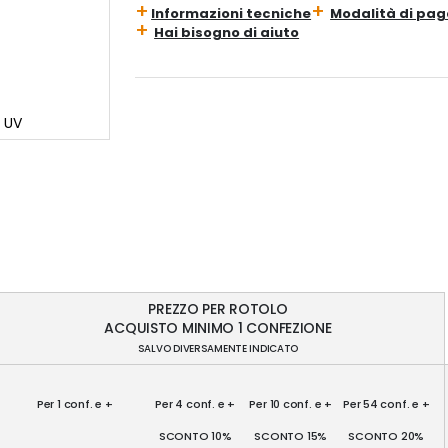
Informazioni tecniche
Modalità di pa
Hai bisogno di aiuto
e UV
PREZZO PER ROTOLO
ACQUISTO MINIMO 1 CONFEZIONE
SALVO DIVERSAMENTE INDICATO
Per 1 conf. e +
Per 4 conf. e +
Per 10 conf. e +
Per 54 conf. e +
SCONTO 10%
SCONTO 15%
SCONTO 20%