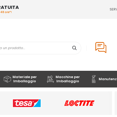
RATUITA
SERV
/48 ore*!
Cerca
Materiale per
Macchine per
Manutenzi
Imballaggio
Imballaggio