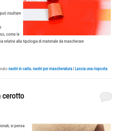
 può risultare
e
esso, come le
sia relativi alla tipologia di materiale da mascherare
nato
nastri in carta
,
nastri per mascheratura
|
Lascia una risposta
 cerotto
ionali, si pensa