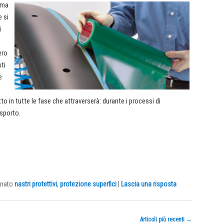
ema
e si
i
ero
sti
e
in tutte le fase che attraverserà: durante i processi di
asporto.
nato
nastri protettivi
,
protezione superfici
|
Lascia una risposta
Articoli più recenti
→