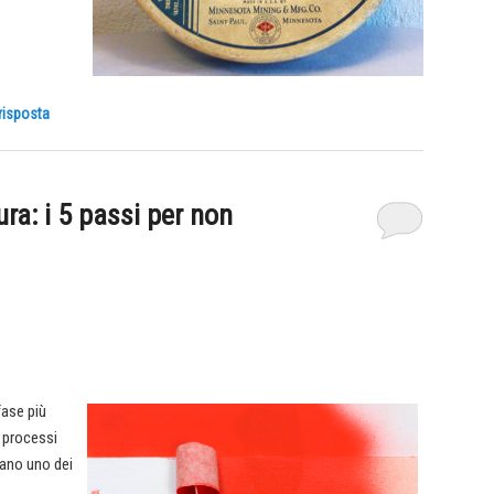
risposta
ra: i 5 passi per non
fase più
i processi
ntano uno dei