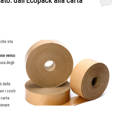
zato: dall’Ecopack alla carta
 che sta
one verso
ura degli
i delle
re i costi
n carta
binare