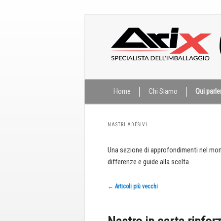
Menù
Home
Vai
Vai
Chi Siamo
Qui parl
principale
al
al
NASTRI ADESIVI
contenuto
contenuto
Una sezione di approfondimenti nel mo
differenze e guide alla scelta.
principale
secondario
Navigazione
←
Articoli più vecchi
articolo