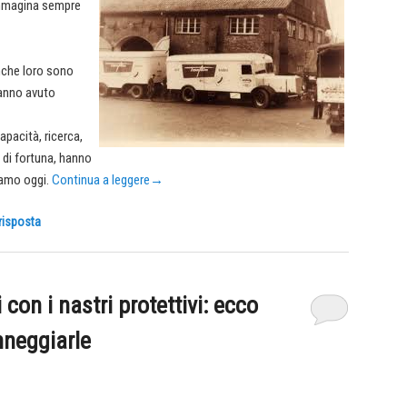
 immagina sempre
anche loro sono
hanno avuto
apacità, ricerca,
 di fortuna, hanno
iamo oggi.
Continua a leggere
→
risposta
 con i nastri protettivi: ecco
nneggiarle