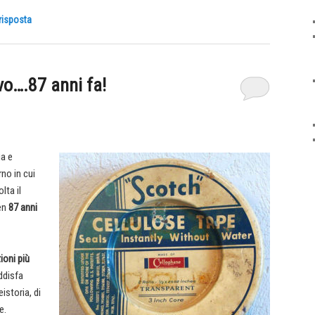
risposta
ivo….87 anni fa!
ia e
rno in cui
lta il
en
87 anni
ioni più
ddisfa
istoria, di
e.