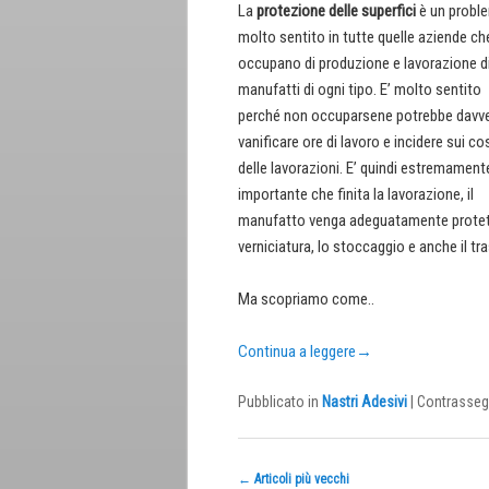
La
protezione delle superfici
è un probl
molto sentito in tutte quelle aziende ch
occupano di produzione e lavorazione d
manufatti di ogni tipo. E’ molto sentito
perché non occuparsene potrebbe davv
vanificare ore di lavoro e incidere sui co
delle lavorazioni. E’ quindi estremament
importante che finita la lavorazione, il
manufatto venga adeguatamente protetto 
verniciatura, lo stoccaggio e anche il tr
Ma scopriamo come..
Continua a leggere
→
Pubblicato in
Nastri Adesivi
|
Contrasseg
Navigazione
←
Articoli più vecchi