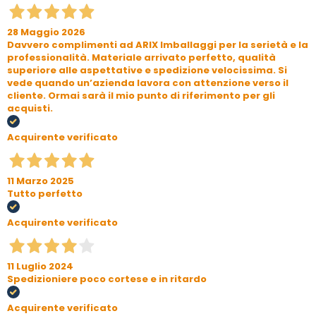
28 Maggio 2026
Davvero complimenti ad ARIX Imballaggi per la serietà e la
professionalità. Materiale arrivato perfetto, qualità
superiore alle aspettative e spedizione velocissima. Si
vede quando un’azienda lavora con attenzione verso il
cliente. Ormai sarà il mio punto di riferimento per gli
acquisti.
Acquirente verificato
11 Marzo 2025
Tutto perfetto
Acquirente verificato
11 Luglio 2024
Spedizioniere poco cortese e in ritardo
Acquirente verificato