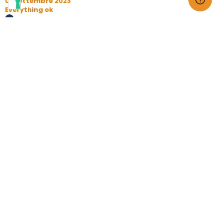
01 Settembre 2023
Everything ok
Acquirente verificato
20 Giugno 2023
ottima esperienza
Acquirente verificato
13 Giugno 2023
OTTIMO VELOCISSIMO E PRECISO
Acquirente verificato