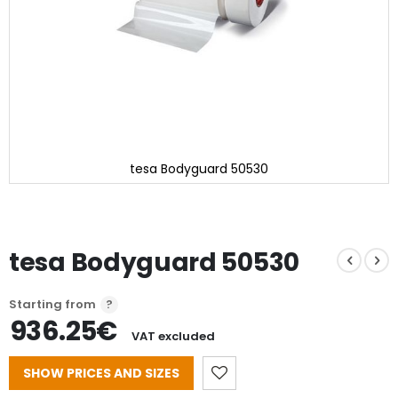
tesa Bodyguard 50530
Skip
to
the
beginning
tesa Bodyguard 50530
of
the
images
gallery
Starting from
936.25€
VAT excluded
SHOW PRICES AND SIZES