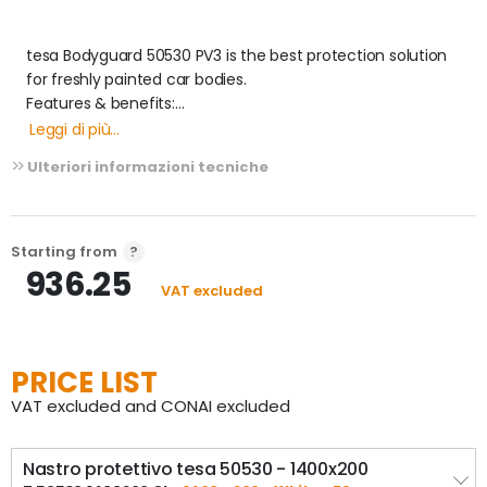
tesa Bodyguard 50530 PV3 is the best protection solution 
for freshly painted car bodies.

Features & benefits:

- Reliable protection

Leggi di più...
- Secure adhesion during transport

Ulteriori informazioni tecniche
- Cost savings as polishing or repair after demasking is 
eliminated

- Paint protection during outdoor storage up to 12 months

- Easy to apply and remove

Starting from
- Easy disposal - both the film and the adhesive system 
936.25
VAT excluded
are environmentally friendly
PRICE LIST
VAT excluded and CONAI excluded
Nastro protettivo tesa 50530 - 1400x200