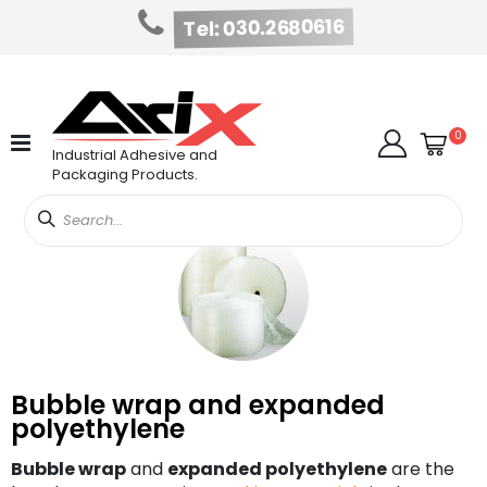
Tel: 030.2680616
Skip
to
Content
Cart
item
0
Search
Industrial Adhesive and
Packaging Products.
Bubble wrap and expanded
polyethylene
Bubble wrap
and
expanded polyethylene
are the