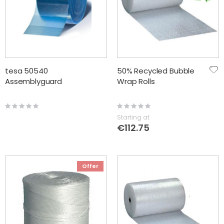
tesa 50540
50% Recycled Bubble
Assemblyguard
Wrap Rolls
Rating:
Rating:
0%
0%
Starting at
€112.75
Offer