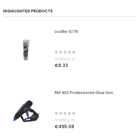
HIGHLIGHTED PRODUCTS
Loctite SI 176
Rating:
0%
Starting at
€8.33
RM 400 Professional Glue Gun
Rating:
0%
Starting at
€495.08