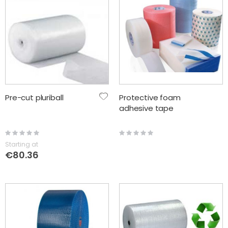
Pre-cut pluriball
Protective foam
adhesive tape
Rating:
Rating:
0%
0%
Starting at
€80.36