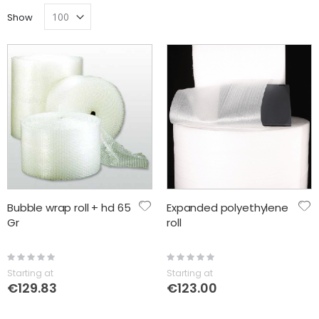
Grid
Lis
Direction
Show
Bubble wrap roll + hd 65
Expanded polyethylene
Gr
roll
Rating:
Rating:
0%
0%
Starting at
Starting at
€129.83
€123.00