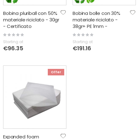
Bobina pluriball con 50%
Bobina bolle con 30%
materiale riciclato - 30gr
materiale riciclato -
- Certificato
38gr+ PE 1mm -
Certificato
Rating:
Rating:
0%
0%
Starting at
Starting at
€96.35
€191.16
Offer
Expanded foam