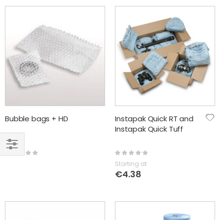
Bubble bags + HD
Instapak Quick RT and
Instapak Quick Tuff
Rating:
Rating:
FILTER
0%
0%
Starting at
€4.38