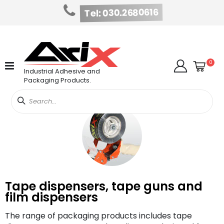
Tel: 030.2680616
Skip
to
Content
Cart
item
0
Search
Industrial Adhesive and
Packaging Products.
Tape dispensers, tape guns and
film dispensers
The range of packaging products includes tape