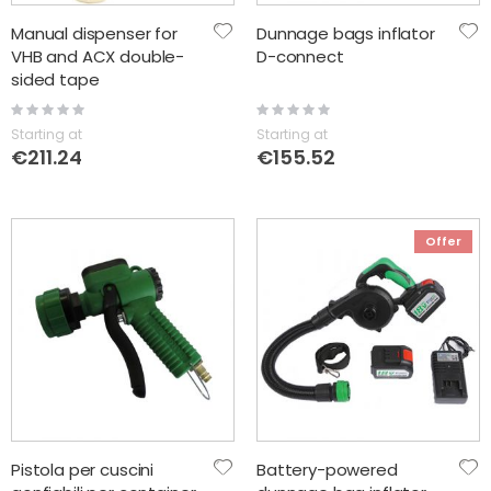
Manual dispenser for
Dunnage bags inflator
VHB and ACX double-
D-connect
sided tape
Rating:
Rating:
0%
0%
Starting at
Starting at
€211.24
€155.52
Offer
Pistola per cuscini
Battery-powered