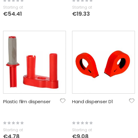
0%
0%
Starting at
Starting at
€54.41
€19.33
Plastic film dispenser
Hand dispenser D1
Rating:
Rating:
0%
0%
Starting at
Starting at
€4.78
€9.08