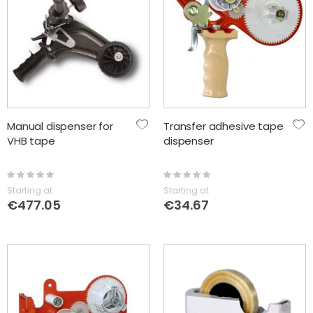
Manual dispenser for
Transfer adhesive tape
VHB tape
dispenser
Rating:
Rating:
0%
0%
Starting at
Starting at
€477.05
€34.67