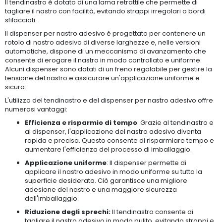
Il tendinastro è dotato di una lama retrattile che permette di
tagliare il nastro con facilità, evitando strappi irregolari o bordi
sfilacciati.
Il dispenser per nastro adesivo è progettato per contenere un
rotolo di nastro adesivo di diverse larghezze e, nelle versioni
automatiche, dispone di un meccanismo di avanzamento che
consente di erogare il nastro in modo controllato e uniforme.
Alcuni dispenser sono dotati di un freno regolabile per gestire la
tensione del nastro e assicurare un'applicazione uniforme e
sicura.
L'utilizzo del tendinastro e del dispenser per nastro adesivo offre
numerosi vantaggi:
Efficienza e risparmio di tempo
: Grazie al tendinastro e
al dispenser, l'applicazione del nastro adesivo diventa
rapida e precisa. Questo consente di risparmiare tempo e
aumentare l'efficienza del processo di imballaggio.
Applicazione uniforme
: Il dispenser permette di
applicare il nastro adesivo in modo uniforme su tutta la
superficie desiderata. Ciò garantisce una migliore
adesione del nastro e una maggiore sicurezza
dell'imballaggio.
Riduzione degli sprechi:
Il tendinastro consente di
tagliare il nastro adesivo in modo pulito, evitando strappi e