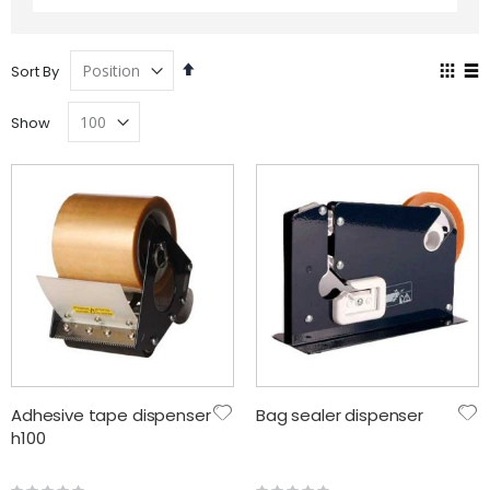
Set
Vie
Sort By
Descending
as
Grid
Lis
Direction
Show
Adhesive tape dispenser
Bag sealer dispenser
h100
Rating:
Rating: