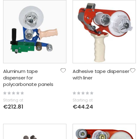
Aluminum tape
Adhesive tape dispenser
dispenser for
with liner
polycarbonate panels
Rating:
Rating:
0%
0%
Starting at
Starting at
€212.81
€44.24