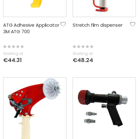
ATG Adhesive Applicator
Stretch film dispenser
3M ATG 700
Rating:
Rating:
0%
0%
Starting at
Starting at
€44.31
€48.24