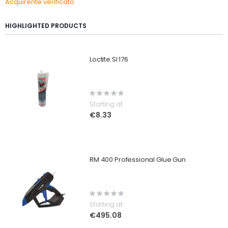
Acquirente verificato
HIGHLIGHTED PRODUCTS
Loctite SI 176
Rating:
0%
Starting at
€8.33
RM 400 Professional Glue Gun
Rating:
0%
Starting at
€495.08