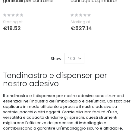
gonfiabili per container
dunnage bag inflator
Rating:
Rating:
0%
0%
Starting at
Starting at
€19.52
€527.14
Show
Tendinastro e dispenser per
nastro adesivo
Il tendinastro e il dispenser per nastro adesivo sono strumenti
essenziali nell'industria dell'imballaggio e dell'ufficio, utilizzati per
applicare in modo efficiente e preciso il nastro adesivo su
scatole, pacchi o altri oggetti. Grazie alla loro facilità d'uso,
versatilità e capacità di ridurre gli sprechi, questi strumenti
migliorano l'efficienza del processo di imballaggio e
contribuiscono a garantire un'imballaggio sicuro e affidabile.