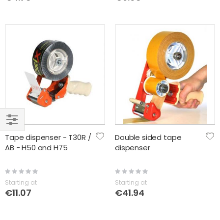
FILTER
Tape dispenser - T30R /
Double sided tape
AB - H50 and H75
dispenser
Rating:
Rating:
0%
0%
Starting at
Starting at
€11.07
€41.94