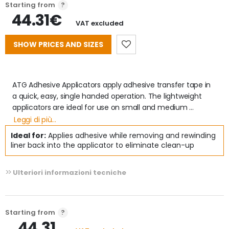
Starting from
44.31€
VAT excluded
SHOW PRICES AND SIZES
ATG Adhesive Applicators apply adhesive transfer tape in 
a quick, easy, single handed operation. The lightweight 
applicators are ideal for use on small and medium 
assembly jobs as well as light and heavy duty industrial 
Leggi di più...
applications. The adapter allows for 3/4 inch rolls to be 
Ideal for:
Applies adhesive while removing and rewinding
used on ATG700 applicator.
liner back into the applicator to eliminate clean-up
Ulteriori informazioni tecniche
Starting from
44.31