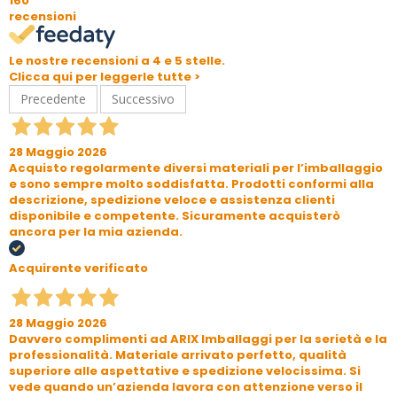
160
recensioni
Le nostre recensioni a 4 e 5 stelle.
Clicca qui per leggerle tutte >
Precedente
Successivo
28 Maggio 2026
Acquisto regolarmente diversi materiali per l’imballaggio
e sono sempre molto soddisfatta. Prodotti conformi alla
descrizione, spedizione veloce e assistenza clienti
disponibile e competente. Sicuramente acquisterò
ancora per la mia azienda.
Acquirente verificato
28 Maggio 2026
Davvero complimenti ad ARIX Imballaggi per la serietà e la
professionalità. Materiale arrivato perfetto, qualità
superiore alle aspettative e spedizione velocissima. Si
vede quando un’azienda lavora con attenzione verso il