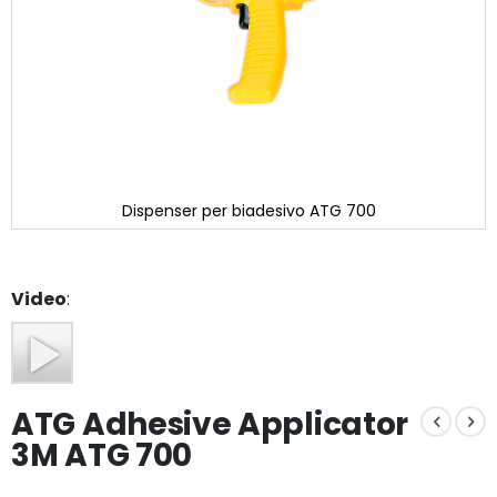
Dispenser per biadesivo ATG 700
Skip
to
the
Video
:
beginning
of
the
images
gallery
ATG Adhesive Applicator
3M ATG 700