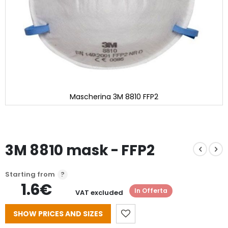
Mascherina 3M 8810 FFP2
Skip
to
the
beginning
3M 8810 mask - FFP2
of
the
images
gallery
Starting from
1.6€
In Offerta
VAT excluded
SHOW PRICES AND SIZES