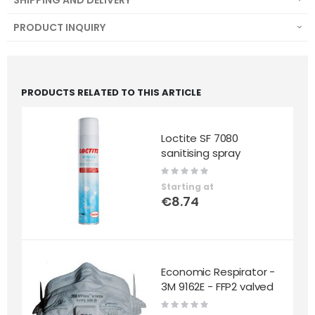
SHIPPING AND DELIVERY
PRODUCT INQUIRY
PRODUCTS RELATED TO THIS ARTICLE
Loctite SF 7080
sanitising spray
Rating:
0%
Starting at
€8.74
Economic Respirator -
3M 9162E - FFP2 valved
Rating:
0%