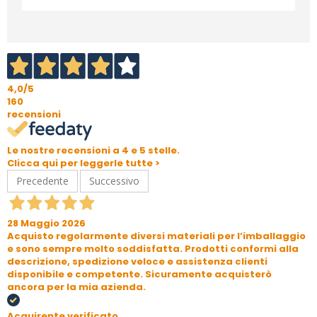
4,0
/5
160
recensioni
Le nostre recensioni a 4 e 5 stelle.
Clicca qui per leggerle tutte >
Precedente
Successivo
28 Maggio 2026
Acquisto regolarmente diversi materiali per l’imballaggio
e sono sempre molto soddisfatta. Prodotti conformi alla
descrizione, spedizione veloce e assistenza clienti
disponibile e competente. Sicuramente acquisterò
ancora per la mia azienda.
Acquirente verificato