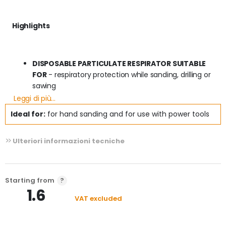
Highlights
DISPOSABLE PARTICULATE RESPIRATOR SUITABLE 
FOR
 - respiratory protection while sanding, drilling or 
sawing
Leggi di più...
THIS PARTICULATE RESPIRATOR HELPS PROTECT
 - 
Ideal for:
for hand sanding and for use with power tools
against medium levels of fine dust typically found 
when working with softwood, gypsum, plaster, 
Ulteriori informazioni tecniche
cement or steel
 RESPIRATORY PROTECTION LEVEL FFP2
 - this 
disposable respirator is designed to provide FFP2 
Starting from
protection with 94% particulate filtration
1.6
VAT excluded