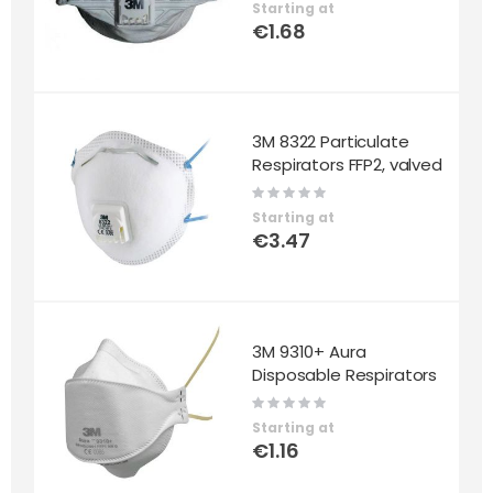
Starting at
€1.68
3M 8322 Particulate
Respirators FFP2, valved
Rating:
0%
Starting at
€3.47
3M 9310+ Aura
Disposable Respirators
Rating:
0%
Starting at
€1.16