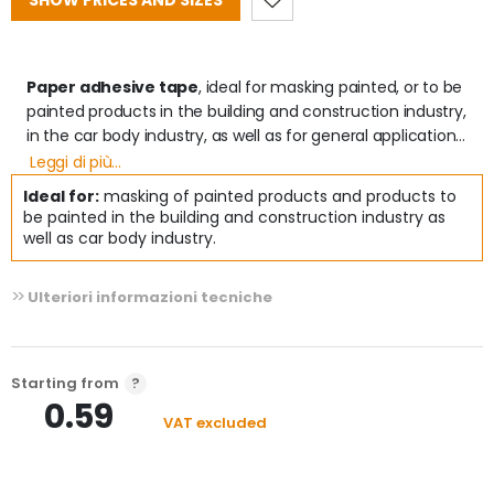
SHOW PRICES AND SIZES
Paper adhesive tape
, ideal for masking painted, or to be 
painted products in the building and construction industry, 
in the car body industry, as well as for general applications 
where high temperature resistance is not required.

Leggi di più...
Ideal for:
masking of painted products and products to
Features
be painted in the building and construction industry as
- painting in baking oven up to a temperature of 60C for 
well as car body industry.
one hour, 80C for 30 min.

- no adhesive release, easy to remove without leaving any 
Ulteriori informazioni tecniche
trace.

- Good adhesive strength on irregular surfaces

- Compatible with the most widespread paints and 
colours

Starting from
- Easy to remove without tape breakage

0.59
VAT excluded
- Easily conformable

- Easy to tear by hand

- Removal recommended within 48 hours. 