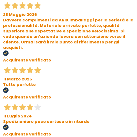
28 Maggio 2026
Davvero complimenti ad ARIX Imballaggi per la serietà e la
professionalità. Materiale arrivato perfetto, qualità
superiore alle aspettative e spedizione velocissima. Si
vede quando un’azienda lavora con attenzione verso il
cliente. Ormai sarà il mio punto di riferimento per gli
acquisti.
Acquirente verificato
11 Marzo 2025
Tutto perfetto
Acquirente verificato
11 Luglio 2024
Spedizioniere poco cortese e in ritardo
Acquirente verificato