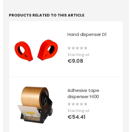
PRODUCTS RELATED TO THIS ARTICLE
Hand dispenser D1
Rating:
0%
Starting at
€9.08
Adhesive tape
dispenser h100
Rating:
0%
Starting at
€54.41