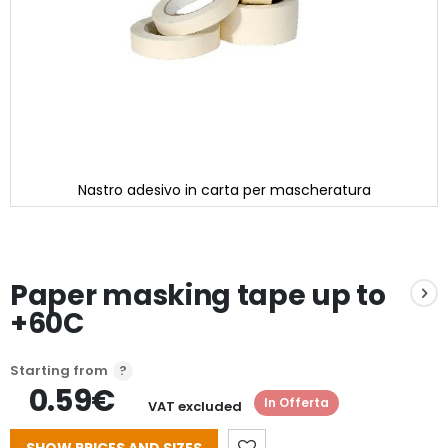
Nastro adesivo in carta per mascheratura
Skip
to
the
beginning
Paper masking tape up to
of
the
+60C
images
gallery
Starting from
0.59€
In Offerta
VAT excluded