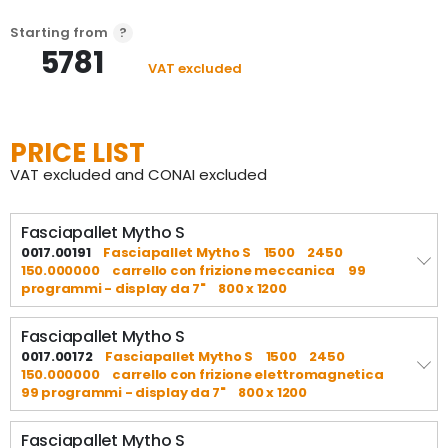
Starting from
5781
VAT excluded
PRICE LIST
VAT excluded and CONAI excluded
Fasciapallet Mytho S
0017.00191
Fasciapallet Mytho S
1500
2450
150.000000
carrello con frizione meccanica
99
programmi - display da 7"
800 x 1200
Fasciapallet Mytho S
0017.00172
Fasciapallet Mytho S
1500
2450
150.000000
carrello con frizione elettromagnetica
99 programmi - display da 7"
800 x 1200
Fasciapallet Mytho S