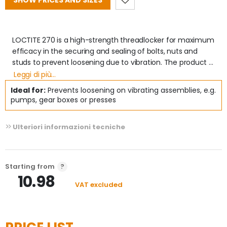
SHOW PRICES AND SIZES
LOCTITE 270 is a high-strength threadlocker for maximum 
efficacy in the securing and sealing of bolts, nuts and 
studs to prevent loosening due to vibration. The product 
serves to permanently lock assemblies which must not 
Leggi di più...
come loose. It works on all metals, including passive 
Ideal for:
Prevents loosening on vibrating assemblies, e.g.
substrates such as stainless steel, aluminium and plated 
pumps, gear boxes or presses
surfaces.
Ulteriori informazioni tecniche
Starting from
10.98
VAT excluded