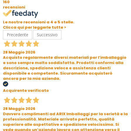
160
recensioni
Le nostre recensioni a 4 e 5 stelle.
Clicca qui per leggerle tutte >
Precedente
Successivo
28 Maggio 2026
Acquisto regolarmente diversi materiali per l’imballaggio
e sono sempre molto soddisfatta. Prodotti conformi alla
descrizione, spedizione veloce e assistenza clienti
disponibile e competente. Sicuramente acquisterò
ancora per la mia azienda.
Acquirente verificato
28 Maggio 2026
Davvero complimenti ad ARIX Imballaggi per la serietà e la
professionalità. Materiale arrivato perfetto, qualità
superiore alle aspettative e spedizione velocissima. Si
vede quando un’azienda lavora con attenzione verso il