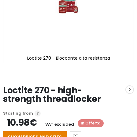
Loctite 270 - Bloccante alta resistenza
Skip
to
the
beginning
Loctite 270 - high-
of
the
strength threadlocker
images
gallery
Starting from
10.98€
In Offerta
VAT excluded