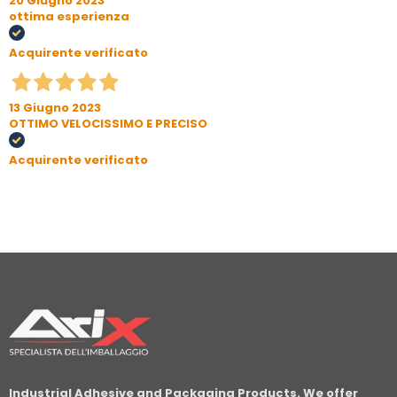
20 Giugno 2023
ottima esperienza
Acquirente verificato
13 Giugno 2023
OTTIMO VELOCISSIMO E PRECISO
Acquirente verificato
Industrial Adhesive and Packaging Products. We offer