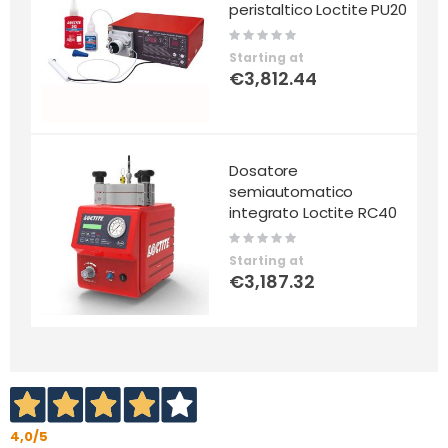
peristaltico Loctite PU20
Rating:
0%
Starting at
€3,812.44
Dosatore
semiautomatico
integrato Loctite RC40
Rating:
0%
Starting at
€3,187.32
4,0
/5