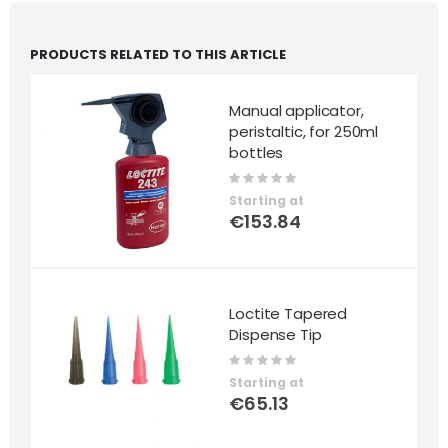
PRODUCTS RELATED TO THIS ARTICLE
Manual applicator,
peristaltic, for 250ml
bottles
Rating:
0%
Starting at
€153.84
Loctite Tapered
Dispense Tip
Rating:
0%
Starting at
€65.13