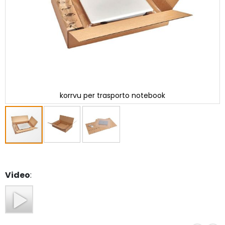
korrvu per trasporto notebook
Skip
to
the
Video
:
beginning
of
the
images
gallery