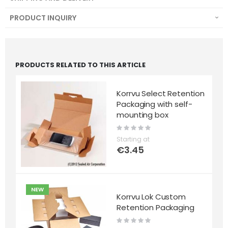
PRODUCT INQUIRY
PRODUCTS RELATED TO THIS ARTICLE
Korrvu Select Retention
Packaging with self-
mounting box
Rating:
0%
Starting at
€3.45
NEW
Korrvu Lok Custom
Retention Packaging
Rating:
0%