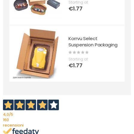
Starting at
€1.77
Korrvu Select
Suspension Packaging
Rating:
0%
Starting at
€1.77
4,0
/5
160
recensioni