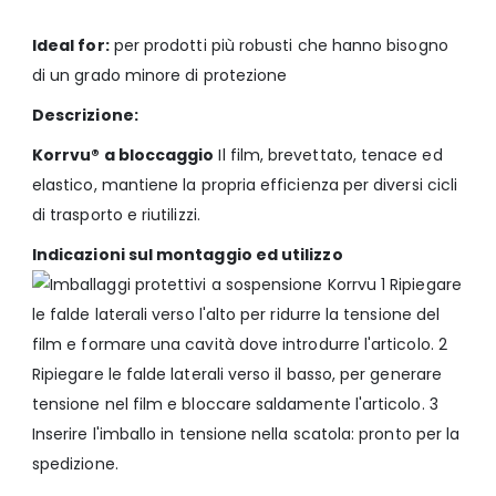
spedizione, movimentazione e trasporto. 

Ideal for:
per prodotti più robusti che hanno bisogno
Questo Korrvu® è composto da:
di un grado minore di protezione
- 1 cornice di protezione dove inserire il prodotto

Descrizione:
- scatola di contenimento

- occupa poco spazio: consegnati piatti.  

Korrvu® a bloccaggio
Il film, brevettato, tenace ed
- personalizzazione grafica per acquisti di almeno 3000 
elastico, mantiene la propria efficienza per diversi cicli
pezzi

di trasporto e riutilizzi.
Indicazioni sul montaggio ed utilizzo
1 Ripiegare
le falde laterali verso l'alto per ridurre la tensione del
film e formare una cavità dove introdurre l'articolo. 2
Ripiegare le falde laterali verso il basso, per generare
tensione nel film e bloccare saldamente l'articolo. 3
Inserire l'imballo in tensione nella scatola: pronto per la
spedizione.