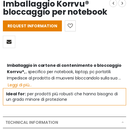
Imballaggio Korrvu®
bloccaggio per notebook
REQUEST INFORMATION
Imballaggio in cartone di contenimento o bloccaggio 
Korrvu®, 
, specifico per notebook, laptop, pc portatili. 

Impedisce al prodotto di muoversi bloccandolo sulla sua 
struttura di contenimento. Questo prodotto utilizza un 
Leggi di più...
film elastomerico che blocca saldamente l'articolo e al 
Ideal for:
per prodotti più robusti che hanno bisogno di
tempo stesso offre visibilità eccellente per l'esposizione. La 
un grado minore di protezione
scatola prevede uno spazio dedicato al caricabatterie.

Il Korrvu® Retention Frame è ideale: 
:

TECHNICAL INFORMATION
- per prodotti di robustezza intermedia che hanno bisogno 
di un grado minore di protezione dagli urti durante i cicli di 