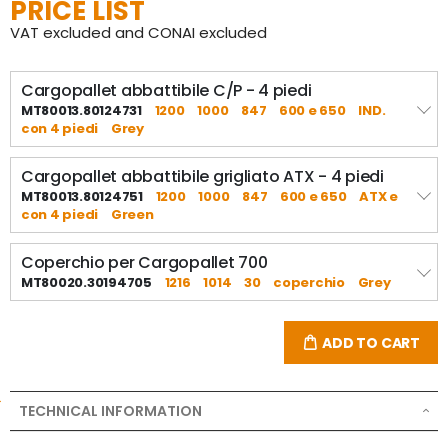
PRICE LIST
VAT excluded and CONAI excluded
Cargopallet abbattibile C/P - 4 piedi
MT80013.80124731
1200
1000
847
600 e 650
IND.
con 4 piedi
Grey
Cargopallet abbattibile grigliato ATX - 4 piedi
MT80013.80124751
1200
1000
847
600 e 650
ATX e
con 4 piedi
Green
Coperchio per Cargopallet 700
MT80020.30194705
1216
1014
30
coperchio
Grey
ADD TO CART
TECHNICAL INFORMATION