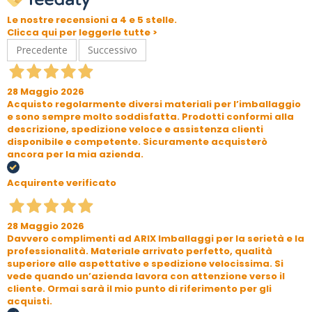
Le nostre recensioni a 4 e 5 stelle.
Clicca qui per leggerle tutte >
Precedente
Successivo
28 Maggio 2026
Acquisto regolarmente diversi materiali per l’imballaggio
e sono sempre molto soddisfatta. Prodotti conformi alla
descrizione, spedizione veloce e assistenza clienti
disponibile e competente. Sicuramente acquisterò
ancora per la mia azienda.
Acquirente verificato
28 Maggio 2026
Davvero complimenti ad ARIX Imballaggi per la serietà e la
professionalità. Materiale arrivato perfetto, qualità
superiore alle aspettative e spedizione velocissima. Si
vede quando un’azienda lavora con attenzione verso il
cliente. Ormai sarà il mio punto di riferimento per gli
acquisti.