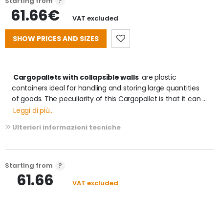
Starting from
61.66€
VAT excluded
SHOW PRICES AND SIZES
 Cargopallets with collapsible walls 
 are plastic 
containers ideal for handling and storing large quantities 
of goods. The peculiarity of this Cargopallet is that it can 
be folded, thanks to the collapsible walls, and take up very 
Leggi di più...
little space when storing the empty spaces.

Ulteriori informazioni tecniche
 Features of the Cargopallet with collapsible walls 
- Can be stored outdoors

- Stackable, forkable with or without wheels.

Starting from
- External dimensions: 1200x1000xh847 mm - internal: 
61.66
VAT excluded
1120x920xh654 mm

- carrying capacity max overlapping: 2400 kg