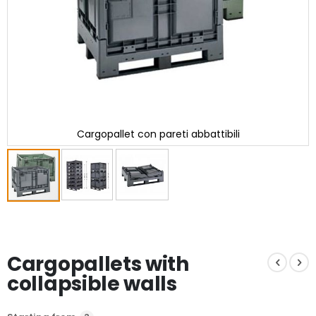
Cargopallet con pareti abbattibili
Skip
to
the
beginning
Cargopallets with
of
the
collapsible walls
images
gallery