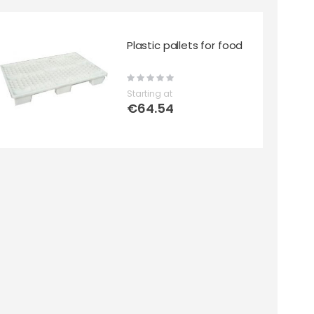
Plastic pallets for food
Rating:
0%
Starting at
€64.54