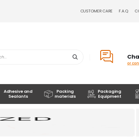
CUSTOMER CARE
F.A.Q
C
Cha
Search
or co
Adhesive and
Packing
Packaging
Sealants
materials
Equipment