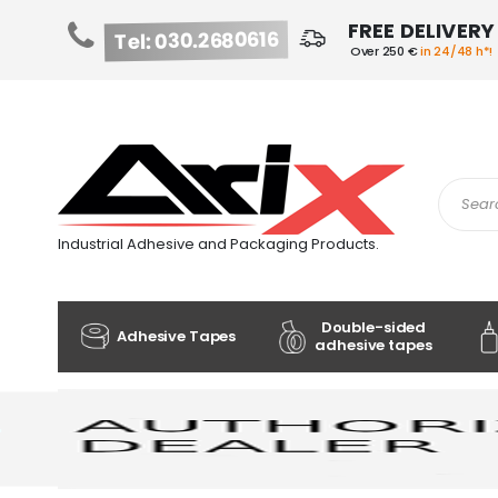
FREE DELIVERY
Tel: 030.2680616
Over 250 €
in 24/48 h*!
Skip
to
Content
Search
Industrial Adhesive and Packaging Products.
Double-sided
Adhesive Tapes
adhesive tapes