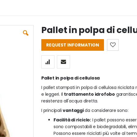
Pallet in polpa di cel
REQUEST INFORMATION
Pallet in polpa di cellulosa
I pallet stampati in polpa di cellulosa ricicla
e leggeri. Il
trattamento idrofobo
garantisce
resistenza all'acqua diretta.
I principali
vantaggi
da considerare sono:
Facilità di riciclo:
I pallet possono essere
sono compostabili e biodegradabili, elim
Possono essere riciclati più volte al termi