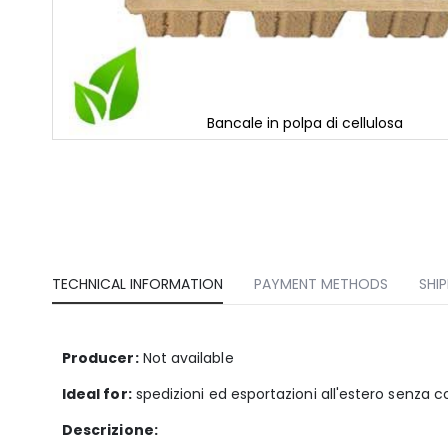
Bancale in polpa di cellulosa
Skip
to
the
beginning
of
the
images
gallery
TECHNICAL INFORMATION
PAYMENT METHODS
SHI
Producer:
Not available
Ideal for:
spedizioni ed esportazioni all'estero senza co
Descrizione: