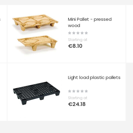
s
Mini Pallet - pressed
wood
Rating:
0%
Starting at
€8.10
Light load plastic pallets
Rating:
0%
Starting at
€24.18