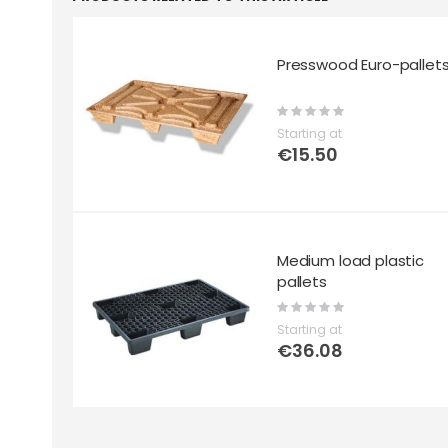
Presswood Euro-pallet
Rating:
0%
Starting at
€15.50
Medium load plastic
pallets
Rating:
0%
Starting at
€36.08