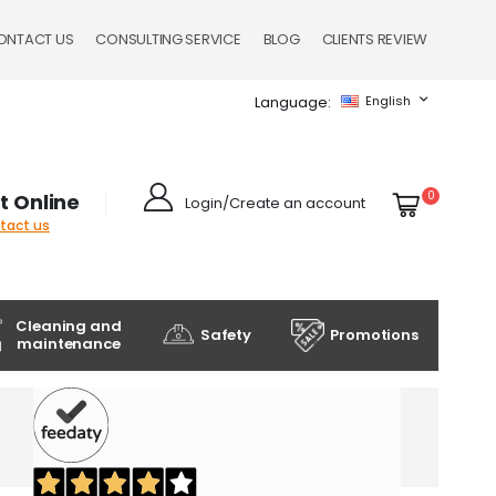
ONTACT US
CONSULTING SERVICE
BLOG
CLIENTS REVIEW
Language
English
Cart
items
0
t Online
Login/Create an account
ntact us
Cleaning and
Safety
Promotions
maintenance