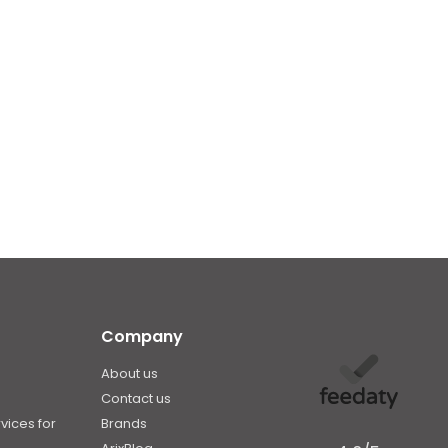
Company
e
About us
Contact us
vices for
Brands