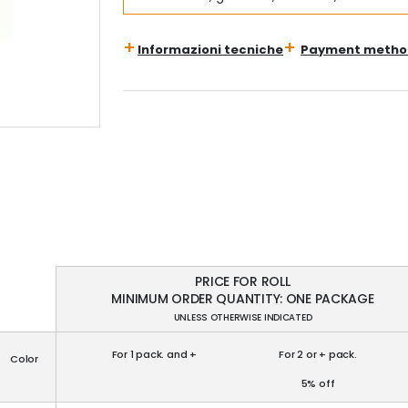
Informazioni tecniche
Payment metho
PRICE FOR ROLL
MINIMUM ORDER QUANTITY: ONE PACKAGE
UNLESS OTHERWISE INDICATED
For 1 pack. and +
For 2 or + pack.
Color
5% off