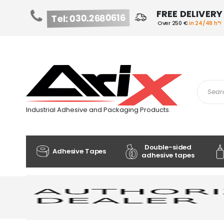
FREE DELIVERY
Tel: 030.2680616
Over 250 €
in 24/48 h*!
Skip
to
Content
Search
Industrial Adhesive and Packaging Products.
Double-sided
Adhesive Tapes
adhesive tapes