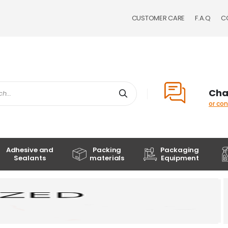
CUSTOMER CARE
F.A.Q
C
Cha
Search
or co
Adhesive and
Packing
Packaging
Sealants
materials
Equipment