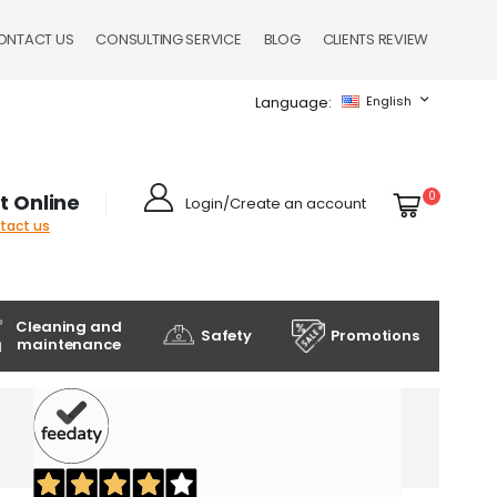
ONTACT US
CONSULTING SERVICE
BLOG
CLIENTS REVIEW
Language
English
Cart
items
0
t Online
Login/Create an account
ntact us
Cleaning and
Safety
Promotions
maintenance