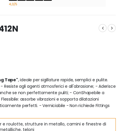
4,0
/5
4412N
ing Tape"
, ideale per sigillature rapide, semplici e pulite.
- Resiste agli agenti atmosferici e all'abrasione; - Aderisce
 anche se non perfettamente puliti; - ConShapebile a
i; - Flessibile: assorbe vibrazioni e sopporta dilatazioni
ticamente perfetti. - Verniciabile - Non richiede Fittings
r e roulotte, strutture in metallo, camini e finestre di
metalliche, teloni