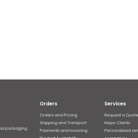
Orders
Services
Orders and Pricing
Request a Quot
Shipping and Transport
Major Clients
rial packaging
Payments and Invoicing
Personalised ser