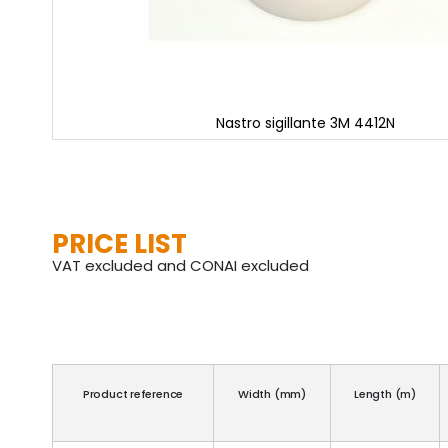
Nastro sigillante 3M 4412N
Skip
to
the
beginning
of
PRICE LIST
the
images
VAT excluded and CONAI excluded
gallery
Product reference
Width (mm)
Length (m)