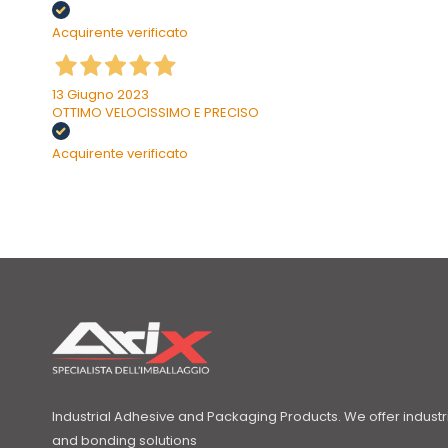
Acquirente verificato
13 Giugno 2023
OTTIMO VELOCISSIMO E PRECISO
Acquirente verificato
Industrial Adhesive and Packaging Products. We offer indust
and bonding solutions