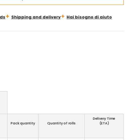
ds
Shipping and delivery
Hai bisogno di aiuto
Delivery Time
Pack quantity
Quantity of rolls
(ETA)